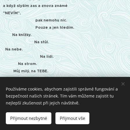
a když slyším zas a znova známé
"NEVÍM",
pak nemohu nic.
Pouze a jen hledím.
Na knížky.
Na stůl.
Na nebe.
Na lidi.
Na strom.
Můj milý,
na TEBE.
25.5.2013
Používáme cookies, abychom zajistili správné fungování a
bezpečnost našich stránek. Tím vám můžeme zajistit tu
nejlepší zkušenost při jejich návštěvě.
© 2016 Taťana Sajdok
Přijmout nezbytné
Přijmout vše
Vytvořeno službou
Webnode
Cookies