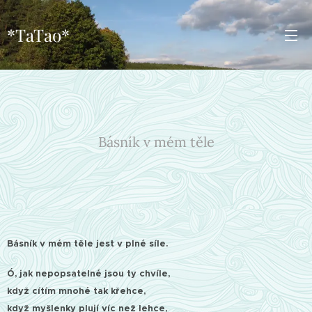
*TaTao*
Básník v mém těle
Básník v mém těle jest v plné síle.
Ó, jak nepopsatelné jsou ty chvíle,
když cítím mnohé tak křehce,
když myšlenky plují víc než lehce,