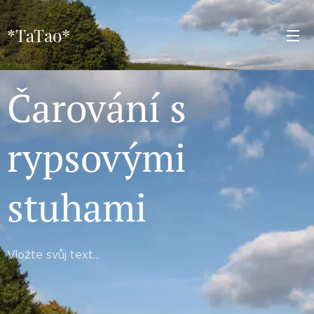
*TaTao*
Čarování s
rypsovými
stuhami
Vložte svůj text...