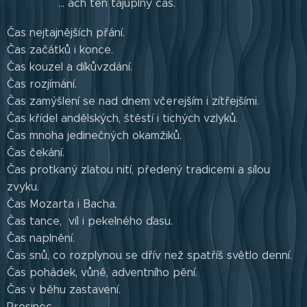
... ach ten tajuplný čas.
Čas nejtajnějších přání.
Čas začátků i konce.
Čas kouzel a díkůvzdání.
Čas rozjímání.
Čas zamýšlení se nad dnem včerejším i zítřejšími.
Čas křídel andělských, štěstí i tichých vzlyků.
Čas mnoha jedinečných okamžiků.
Čas čekání.
Čas protkaný zlatou nití, předený tradicemi a sílou
zvyku.
Čas Mozarta i Bacha.
Čas tance, víl i pekelného ďasu.
Čas naplnění.
Čas snů, co rozplynou se dřív než spatříš světlo denní.
Čas pohádek, vůně, adventního pění.
Čas v běhu zastavení.
Prosinec,