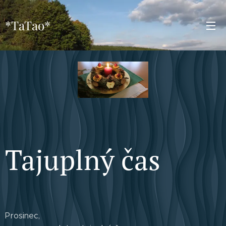
*TaTao*
Tajuplný čas
Prosinec,