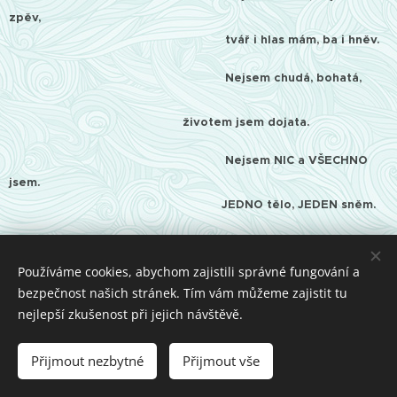
zpěv,
tvář i hlas mám, ba i hněv.
Nejsem chudá, bohatá,
životem jsem dojata.
Nejsem NIC a VŠECHNO
jsem.
JEDNO tělo, JEDEN sněm.
15.11.2011
Používáme cookies, abychom zajistili správné fungování a
bezpečnost našich stránek. Tím vám můžeme zajistit tu
nejlepší zkušenost při jejich návštěvě.
© 2016 Taťana Sajdok
Přijmout nezbytné
Přijmout vše
Vytvořeno službou
Webnode
Cookies