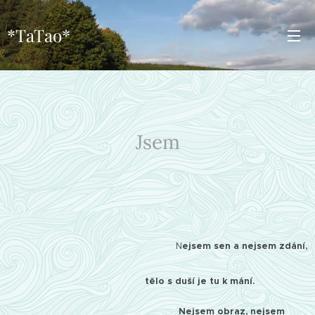
*TaTao*
Jsem
ejsem sen a nejsem zdání,
N
tělo s duší je tu k mání.
Nejsem obraz, nejsem