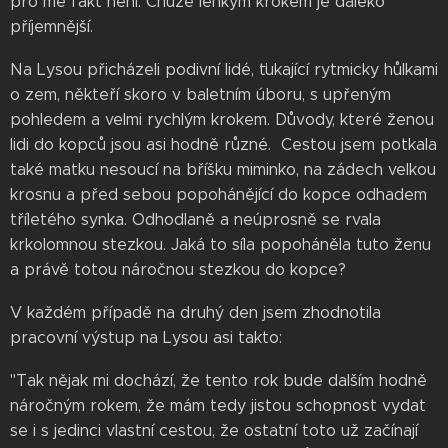
pro mě fakt není. Chůze lehkým krokem je daleko
příjemnější.
Na Lysou přicházeli podivní lidé, ťukající rytmicky hůlkami
o zem, někteří skoro v baletním úboru, s upřeným
pohledem a velmi rychlým krokem. Důvody, které ženou
lidi do kopců jsou asi hodně různé. Cestou jsem potkala
také matku nesoucí na bříšku miminko, na zádech velkou
krosnu a před sebou popohánějící do kopce odhadem
tříletého synka. Odhodlaně a neúprosně se rvala
krkolomnou stezkou. Jaká to síla popoháněla tuto ženu
a právě totou náročnou stezkou do kopce?
V každém případě na druhý den jsem zhodnotila
pracovní výstup na Lysou asi takto:
"Tak nějak mi dochází, že tento rok bude dalším hodně
náročným rokem, že mám tedy jistou schopnost vydat
se i s jedinci vlastní cestou, že ostatní toto už začínají