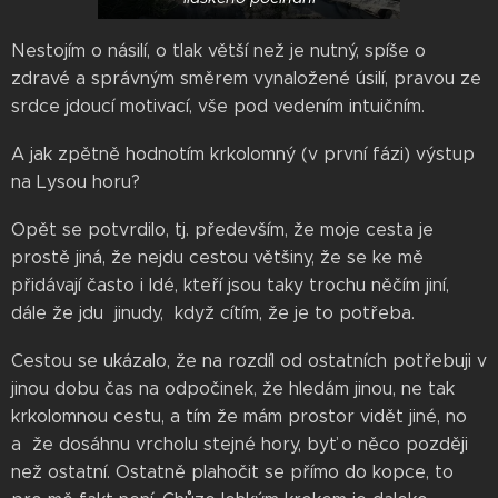
Nestojím o násilí, o tlak větší než je nutný, spíše o
zdravé a správným směrem vynaložené úsilí, pravou ze
srdce jdoucí motivací, vše pod vedením intuičním.
A jak zpětně hodnotím krkolomný (v první fázi) výstup
na Lysou horu?
Opět se potvrdilo, tj. především, že moje cesta je
prostě jiná, že nejdu cestou většiny, že se ke mě
přidávají často i ldé, kteří jsou taky trochu něčím jiní,
dále že jdu jinudy, když cítím, že je to potřeba.
Cestou se ukázalo, že na rozdíl od ostatních potřebuji v
jinou dobu čas na odpočinek, že hledám jinou, ne tak
krkolomnou cestu, a tím že mám prostor vidět jiné, no
a že dosáhnu vrcholu stejné hory, byť o něco později
než ostatní. Ostatně plahočit se přímo do kopce, to