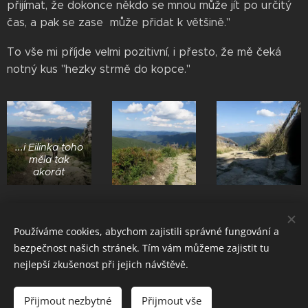
přijímat, že dokonce někdo se mnou může jít po určitý
čas, a pak se zase může přidat k většině."
To vše mi příjde velmi pozitivní, i přesto, že mě čeká
notný kus "hezky strmě do kopce."
...i Eilinka toho
měla tak
akorát
Používáme cookies, abychom zajistili správné fungování a
bezpečnost našich stránek. Tím vám můžeme zajistit tu
nejlepší zkušenost při jejich návštěvě.
© 2016 Taťana Sajdok
Přijmout nezbytné
Přijmout vše
Vytvořeno službou
Webnode
Cookies