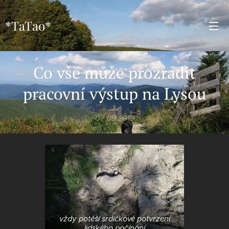
*TaTao*
Co vše může prozradit
pracovní výstup na Lysou
07.09.2019
vždy potěší srdíčkové potvrzení
lidského počínání