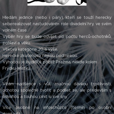
Hledám jedince (nebo i páry), kteří se touží herecky
seberealizovat nastudováním role divadelní hry, ve svém
volném čase.
Výběr hry se bude odvíjet od počtu herců-ochotníků,
pohlaví a věku.
Věková kategorie 20 a výše.
Herecké zkušenosti nejsou podmínkou.
Výhodou je bydliště poblíž Pražma, někde kolem
Frýdku-Místku.
Vítám nadšence s vůlí, značnou dávkou trpělivosti,
ochotou společně tvořit a podílet se, ale především s
odvahou a touhou plnit si své sny.
Více osobně na infoschůzce (termín po osobní
domluvě).