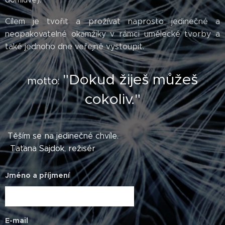
Cílem je tvořit a prožívat naprosto jedinečné a
neopakovatelné okamžiky v rámci umělecké tvorby a
také jednoho dne veřejně vystoupit.
"Dokud žiješ můžeš
motto:
cokoliv."
Těším se na jedinečné chvíle.
Taťana Sajdok, režisér
Jméno a příjmení
E-mail