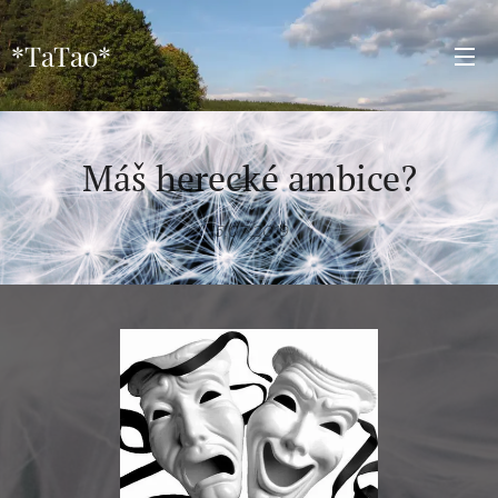
*TaTao*
Máš herecké ambice?
15.07.2019