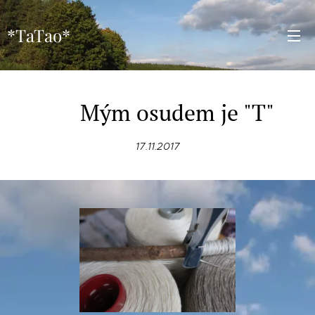
*TaTao*
Mým osudem je "T"
17.11.2017