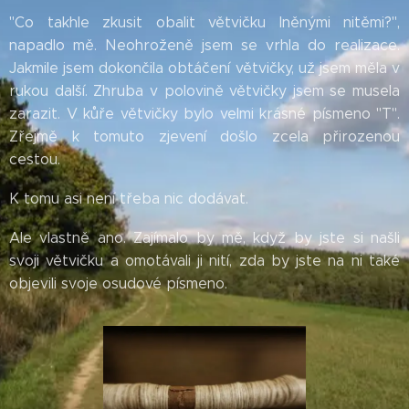
"Co takhle zkusit obalit větvičku lněnými nitěmi?",
napadlo mě. Neohroženě jsem se vrhla do realizace.
Jakmile jsem dokončila obtáčení větvičky, už jsem měla v
rukou další. Zhruba v polovině větvičky jsem se musela
zarazit. V kůře větvičky bylo velmi krásné písmeno "T".
Zřejmě k tomuto zjevení došlo zcela přirozenou
cestou.
K tomu asi není třeba nic dodávat.
Ale vlastně ano. Zajímalo by mě, když by jste si našli
svoji větvičku a omotávali ji nití, zda by jste na ni také
objevili svoje osudové písmeno.