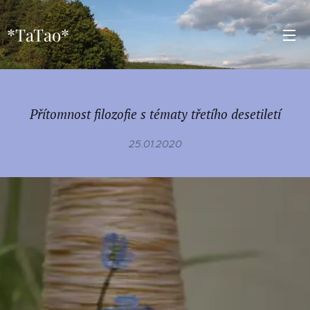
*TaTao*
Přítomnost filozofie s tématy třetího desetiletí
25.01.2020