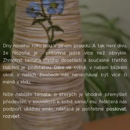
Dny nového roku jsou v plném proudu. A tak není divu,
že filozofie je přítomna ještě více než obvykle.
Zhmotnit témata třetího desetiletí a současně třetího
tisíciletí je podstatou. Dění ve světě, v našem blízkém
okolí, v našich životech nás nenechávají být více či
méně v klidu.
Níže nabízím témata, o kterých je vhodné přemýšlet
především v souvislosti k sobě samé/-mu. Některá nás
podpoří, ukážou směr, některá je potřebné
posilovat,
rozvíjet.