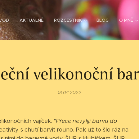
VOD
AKTUÁLNĚ
ROZCESTNÍK
BLOG
O MNĚ
eční velikonoční ba
18.04.2022
likonočních vajíček. "
Přece nevyliji barvu do
eativity s chutí barvit rouno. Pak už to šlo ráz na
s nimi do barevné vody. ŠUP s klubíčkem. ŠUP ...