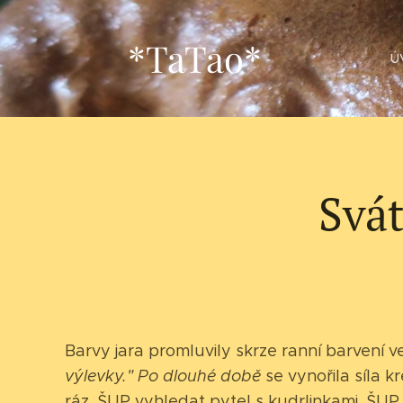
*TaTao*
Ú
Svát
Barvy jara promluvily skrze ranní barvení ve
výlevky." Po dlouhé době
se vynořila síla kr
ráz. ŠUP vyhledat pytel s kudrlinkami. ŠUP 