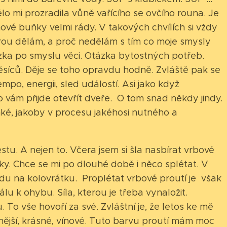
ybělo mi prozradila vůně vařícího se ovčího rouna. Je
chové buňky velmi rády. V takových chvílích si vždy
rou dělám, a proč nedělám s tím co moje smysly
ázka po smyslu věci. Otázka bytostných potřeb.
ěsíců. Děje se toho opravdu hodně. Zvláště pak se
empo, energii, sled událostí. Asi jako když
 vám přijde otevřít dveře. O tom snad někdy jindy.
ehké, jakoby v procesu jakéhosi nutného a
tu. A nejen to. Včera jsem si šla nasbírat vrbové
sky. Chce se mi po dlouhé době i něco splétat. V
udu na kolovrátku. Proplétat vrbové proutí je však
álu k ohybu. Síla, kterou je třeba vynaložit.
. To vše hovoří za své. Zvláštní je, že letos ke mě
silnější, krásné, vínové. Tuto barvu proutí mám moc