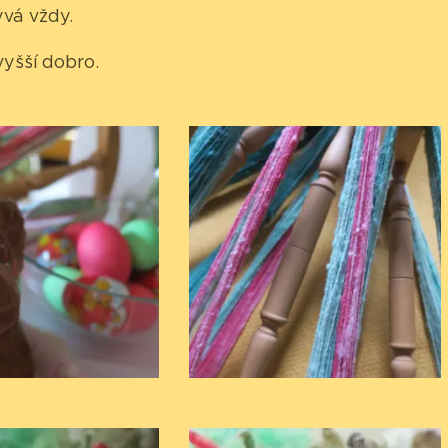
ývá vždy.
ejvyšší dobro.