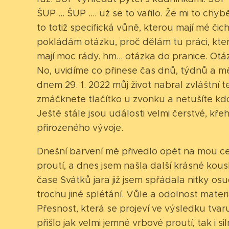
ŠUP ... ŠUP .... už se to vařilo. Že mi to ch
to totiž specifická vůně, kterou mají mé či
pokládám otázku, proč dělám tu práci, kte
mají moc rády. hm... otázka do pranice. Ot
No, uvidíme co přinese čas dnů, týdnů a m
dnem 29. 1. 2022 můj život nabral zvláštní t
zmáčknete tlačítko u zvonku a netušíte kdo
Ještě stále jsou události velmi čerstvé, kř
přirozeného vývoje.
Dnešní barvení mě přivedlo opět na mou ces
proutí, a dnes jsem našla další krásné kou
čase Svátků jara již jsem spřádala nitky os
trochu jiné splétání. Vůle a odolnost materi
Přesnost, která se projeví ve výsledku tvaru
přišlo jak velmi jemné vrbové proutí, tak i 