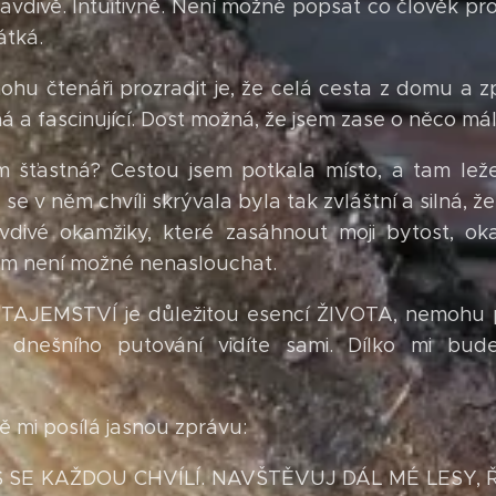
ravdivě. Intuitivně. Není možné popsat co člověk pro
átká.
ohu čtenáři prozradit je, že celá cesta z domu a
á a fascinující. Dost možná, že jsem zase o něco má
m šťastná? Cestou jsem potkala místo, a tam leže
 se v něm chvíli skrývala byla tak zvláštní a silná, že 
avdivé okamžiky, které zasáhnout moji bytost, ok
rým není možné nenaslouchat.
e TAJEMSTVÍ je důležitou esencí ŽIVOTA, nemohu p
 dnešního putování vidíte sami. Dílko mi bud
 mi posílá jasnou zprávu:
ÁŠ SE KAŽDOU CHVÍLÍ. NAVŠTĚVUJ DÁL MÉ LESY, 