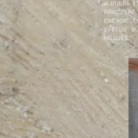
A BUDEŠ Š
PŘIROZENĚ
ENERGIE T
SVĚTLO B
MILUJEŠ."