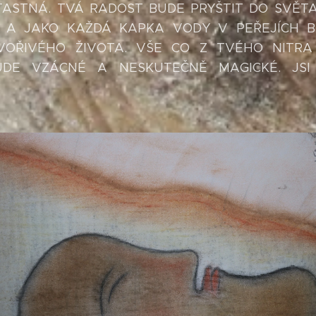
ŤASTNÁ. TVÁ RADOST BUDE PRYŠTIT DO SVĚTA 
, A JAKO KAŽDÁ KAPKA VODY V PEŘEJÍCH 
VOŘIVÉHO ŽIVOTA. VŠE CO Z TVÉHO NITR
UDE VZÁCNÉ A NESKUTEČNĚ MAGICKÉ. JSI 