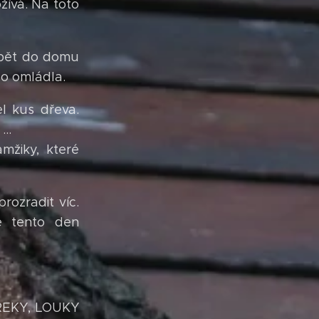
žívá. Na toto
 zpět do domu
lo omládla.
l kus dřeva.
...
amžiky, které
rozradit víc.
e tento den
ŘEKY, LOUKY