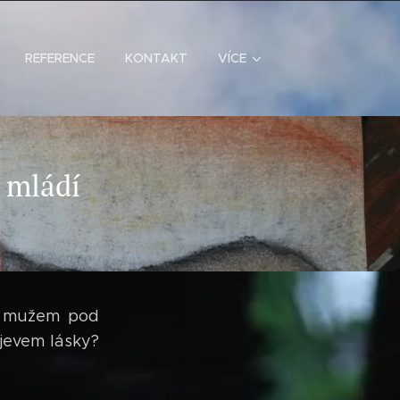
REFERENCE
KONTAKT
VÍCE
 mládí
na mužem pod
ojevem lásky?