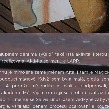
ajuplném dění má svůj díl také jistá aktivita, ktero
 realizovala. Aktivita se jmenuje LARP.
rinu je mimo jiné země jménem Alta. I tam je Magi
 budoucí mágové. Když jsem byla malá, pletla jse
 A protože mě rodiče milovali a podporovali,
akademii. Můj zájem o magii se prohluboval až ta
náplní. Jmenuji se Salvia Linus. Jsem vědkyně zabýva
rgie, vznikající během procesu očarování a kouzl