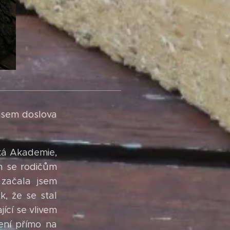
u jsem doslova
cká Akademie,
m se rodičům
 začala jsem
k, že se stal
jící se vlivem
ení přímo na