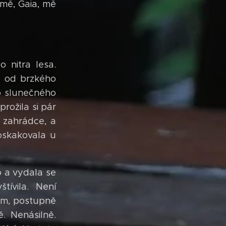
mě, Gaia, mě
 nitra lesa.
o od brzkého
o slunečného
rožila si pár
 zahrádce, a
poskakovala u
o a vydala se
ívila. Není
hům, postupně
ě. Nenásilně.