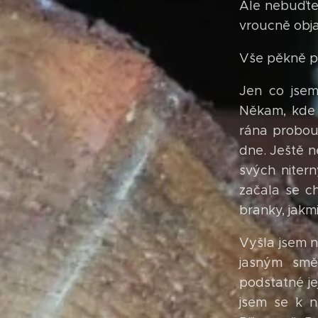
Ale nebuďte
vroucně obja
Vše pěkně p
Jen co jsem
Někam, kde 
rána probou
dne. Ještě n
svých niter
začala se ch
branky, jakm
Vyšla jsem n
jasným smě
podstatné je
jsem se k ní