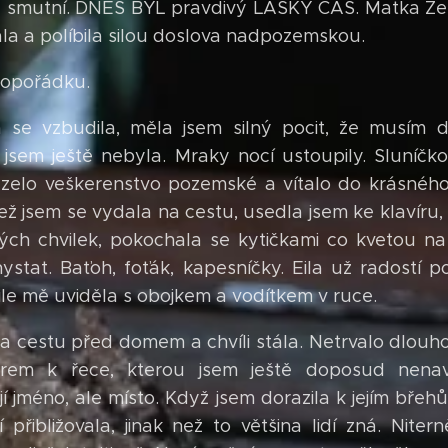
 smutní. DNES BYL pravdivý LÁSKY ČAS. Matka Ze
la a políbila silou doslova nadpozemskou.
opořádku.
 se vzbudila, měla jsem silný pocit, že musím do
jsem ještě nebyla. Mraky nocí ustoupily. Sluníčk
zelo veškerenstvo pozemské a vítalo do krásnéh
ež jsem se vydala na cestu, usedla jsem ke klavíru, p
ných chvilek, pokochala se kytičkami co kvetou na
ystat. Baťoh, foťák, kapesníčky. Eila už radostí 
ile mě uviděla s obojkem a vodítkem v ruce.
a cestu před domem a chvíli stála. Netrvalo dlouh
rem k řece, kterou jsem ještě doposud nenavšt
jí jméno, ale místo. Když jsem dorazila k jejím bře
 přibližovala, jinak než to většina lidí zná. Nitern