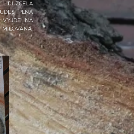
LIDÍ ZCELA
BUDEŠ PLNÁ
A VYJDE NA
MILOVÁNA.