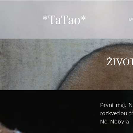
*TaTao*
Ú
ŽIVOT
První máj. 
rozkvetlou t
Ne. Nebyla.