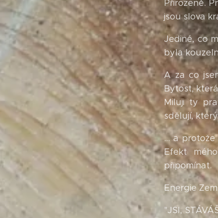
Přirozeně. P
jsou slova kr
Jediné, co m
byla kouzeln
A za co jse
Bytost, která
Miluji ty pr
sdělují, kte
... a protož
Efekt mého
připomínat.
Energie Země
"JSI, STÁV