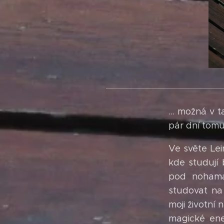
... možná v t
pár dní tomu
Ve světe Lei
kde studují
pod nohama.
studovat na 
moji životní 
magické ene