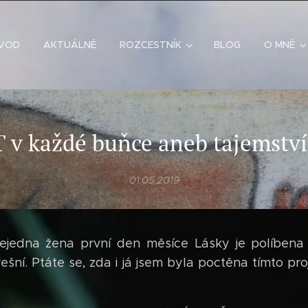
VOD
AKTUÁLNĚ
ROZCESTNÍK
BLOG
O MNĚ
 v každé buňce aneb tajemství
01.05.2019
Nejedna žena první den měsíce Lásky je políbe
řešní. Ptáte se, zda i já jsem byla poctěna tímto pr